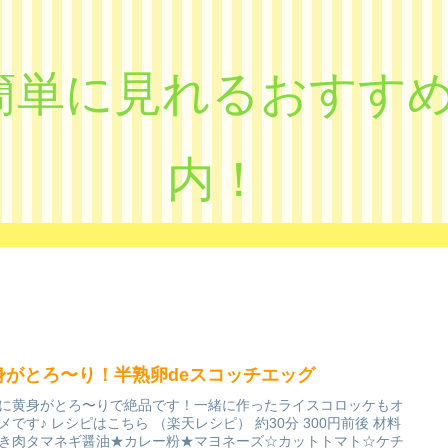
eで簡単に見れるおす
内！
身がとろ〜り！半熟卵deスコッチエッグ
に黄身がとろ〜りで絶品です！一緒に作ったライスコロッケもオ
メです♪ レシピはこちら （楽天レシピ） 約30分 300円前後 材料
き肉タマネギ醤油★カレー粉★マヨネーズ☆カットトマト☆ケチ