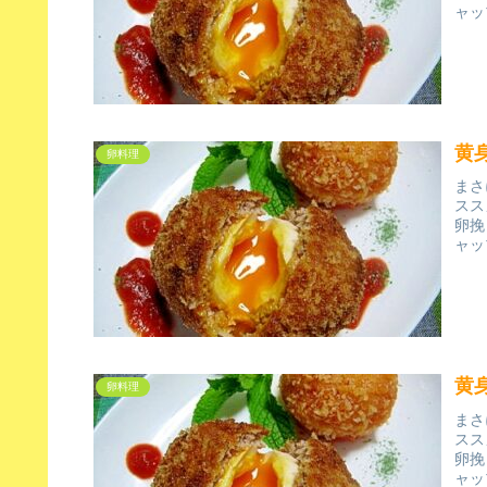
ャッ
黄
卵料理
まさ
スス
卵挽
ャッ
黄
卵料理
まさ
スス
卵挽
ャッ