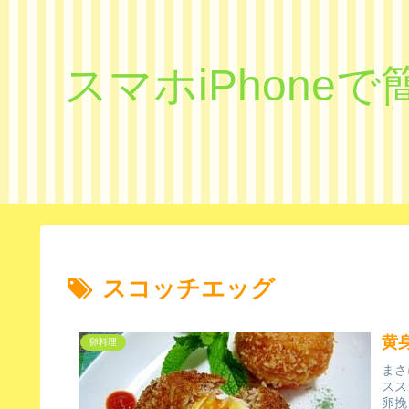
スマホiPhon
スコッチエッグ
黄
卵料理
まさ
スス
卵挽