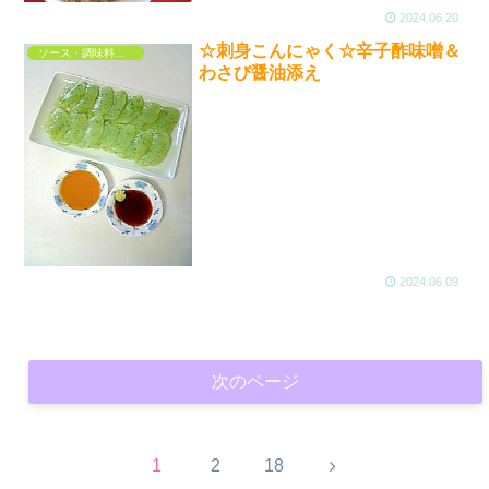
2024.06.20
☆刺身こんにゃく☆辛子酢味噌＆
ソース・調味料・ドレッシング
わさび醤油添え
2024.06.09
次のページ
次
1
2
18