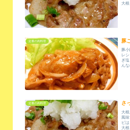
大根
豚
定番の肉料理
豚小
レシ
ぎ塩
んな
さ
定番の肉料理
大根
風味
ピは
大根