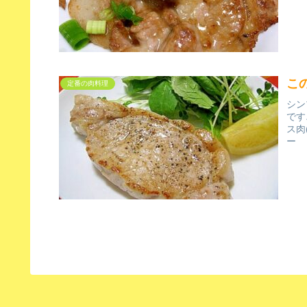
こ
定番の肉料理
シン
です
ス肉
ー