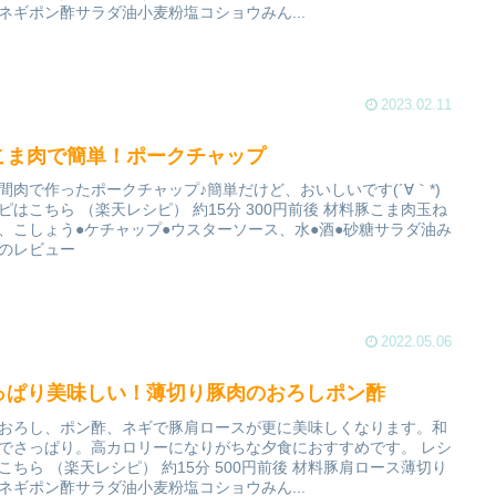
ネギポン酢サラダ油小麦粉塩コショウみん...
2023.02.11
こま肉で簡単！ポークチャップ
間肉で作ったポークチャップ♪簡単だけど、おいしいです(´∀｀*)
ピはこちら （楽天レシピ） 約15分 300円前後 材料豚こま肉玉ね
、こしょう●ケチャップ●ウスターソース、水●酒●砂糖サラダ油み
のレビュー
2022.05.06
っぱり美味しい！薄切り豚肉のおろしポン酢
おろし、ポン酢、ネギで豚肩ロースが更に美味しくなります。和
でさっぱり。高カロリーになりがちな夕食におすすめです。 レシ
こちら （楽天レシピ） 約15分 500円前後 材料豚肩ロース薄切り
ネギポン酢サラダ油小麦粉塩コショウみん...