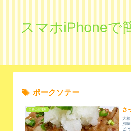
スマホiPhon
ポークソテー
さ
定番の肉料理
大根
風味
ピは