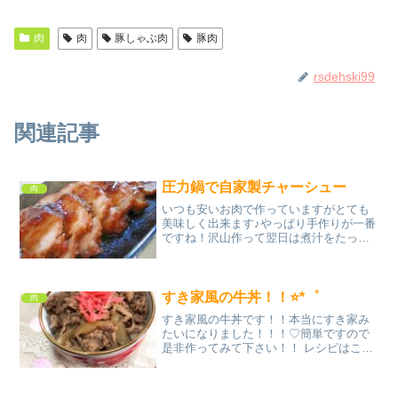
肉
肉
豚しゃぶ肉
豚肉
rsdehski99
関連記事
圧力鍋で自家製チャーシュー
肉
いつも安いお肉で作っていますがとても
美味しく出来ます♪やっぱり手作りが一番
ですね！沢山作って翌日は煮汁をたっぷ
りかけてチャーシュー丼もおすすめです♪
レシピはこちら （楽天レシピ） 約1時間
500円前後 材料豚もも肉（かたまり）サ
ラダ油★...
すき家風の牛丼！！⭐*゜
肉
すき家風の牛丼です！！本当にすき家み
たいになりました！！！♡簡単ですので
是非作ってみて下さい！！ レシピはこち
ら （楽天レシピ） 約30分 指定なし 材料
玉ねぎ牛の切り落とし(小間切れなど)★水
★しょうゆ★料理酒★砂糖★みりん★だ