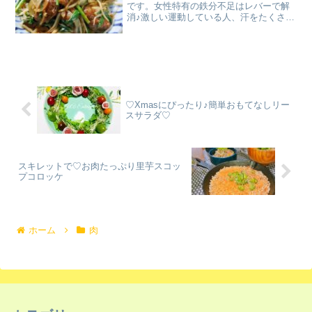
です。女性特有の鉄分不足はレバーで解
消♪激しい運動している人、汗をたくさん
かくお仕事をしている人もレバーが良い
そうですよ♪ レシピはこちら （楽天レシ
ピ） 約30分 指定なし 材料鶏レバーニラ
玉ねぎもやし...
♡Xmasにぴったり♪簡単おもてなしリー
スサラダ♡
スキレットで♡お肉たっぷり里芋スコッ
プコロッケ
ホーム
肉