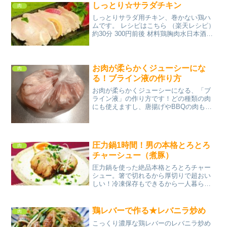
しの素紅生...
しっとり☆サラダチキン
肉
しっとりサラダ用チキン、巻かない鶏ハ
ムです。 レシピはこちら （楽天レシピ）
約30分 300円前後 材料鶏胸肉水日本酒塩
みんなのレビュー
お肉が柔らかくジューシーにな
肉
る！ブライン液の作り方
お肉が柔らかくジューシーになる、「ブ
ライン液」の作り方です！どの種類の肉
にも使えますし、唐揚げやBBQの肉もブ
ライン液につけるだけでおいしくなりま
す！ レシピはこちら （楽天レシピ） 5分
以内 100円以下 材料水塩砂糖みんなのレ
ビュー
圧力鍋1時間！男の本格とろとろ
肉
チャーシュー（煮豚）
圧力鍋を使った絶品本格とろとろチャー
シュー。箸で切れるから厚切りで超おい
しい！冷凍保存もできるから一人暮らし
にも便利です。調理簡単、男性の料理に
もお勧めです レシピはこちら （楽天レシ
ピ） 1時間以上 2,000円前後 材料豚ばら
鶏レバーで作る★レバニラ炒め
肉
ブロックに...
こっくり濃厚な鶏レバーのレバニラ炒め