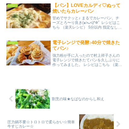
【パン】LOVEカルディ♡ぬって
パン
焼いたらカレーパン
甘めでサクッと♪ まるでカレーパン。チ
ーズとろ〜り良き(๑˃̵ᴗ˂̵)*✲ﾟ レシピはこ
ちら （楽天レシピ） 5分以内 指定なし
材料KALDI《ぬって焼いたらカレーパ
ン》食パン玉ねぎ(スライス)ピザ用チーズ
パセリみんなのレビュー
電子レンジで発酵♪40分で焼きた
パン
てパン♪
強力粉が手に入ったので村上祥子さんの
電子レンジで焼きたてパンを久しぶりに
作ってみました。 レシピはこちら （楽天
レシピ） 約1時間 指定なし 材料強力粉牛
乳バタードライイースト砂糖塩チーズや
チョコやレーズンなど打ち粉(強力粉)みん
なのレビュ...
割烹の味★なばなのからし和え
圧力鍋不要☆トロトロで柔らかい☆簡単
牛すじカレー☆