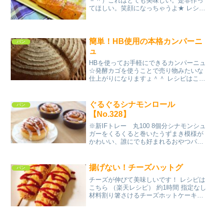
－＾）これはとても美味しい。是非作っ
てほしい。笑顔になっちゃうよ★ レシピ
はこちら （楽天レシピ） 約10分 100円以
下 材料バケット●バター（マーガリン
可）●ニンニク●塩コショウ（お好みで）
●パセリみ...
簡単！HB使用の本格カンパーニ
パン
ュ
HBを使ってお手軽にできるカンパーニュ
☆発酵カゴを使うことで売り物みたいな
仕上がりになりますょ＾＾ レシピはこち
ら （楽天レシピ） 1時間以上 100円以下
材料強力粉薄力粉ライ麦粉水砂糖マーガ
リン塩ドライイーストみんなのレビュー
ぐるぐるシナモンロール
パン
【No.328】
※新IFトレー 丸100 8個分シナモンシュ
ガーをくるくると巻いたうずまき模様が
かわいい、誰にでも好まれるおやつパン
です。 レシピはこちら （楽天レシピ）
指定なし 指定なし 材料■パン生地強力粉
薄力粉砂糖塩ドライイーストスキムミル
揚げない！チーズハットグ
パン
ク無塩バ...
チーズが伸びて美味しいです！ レシピは
こちら （楽天レシピ） 約1時間 指定なし
材料割り箸さけるチーズホットケーキミ
ックス水小麦粉（打ち粉）卵（溶き卵
用）小麦粉（溶き卵用）水（溶き卵用）
パン粉オリーブオイルみんなのレビュー