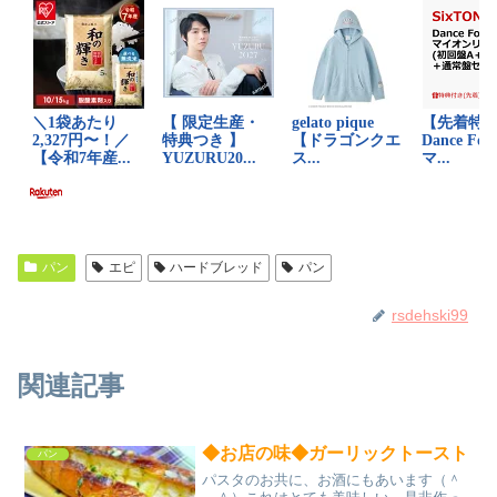
パン
エピ
ハードブレッド
パン
rsdehski99
関連記事
◆お店の味◆ガーリックトースト
パン
パスタのお共に、お酒にもあいます（＾