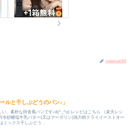
rsdehski99
ミールと干しぶどうのパン♪」
、素朴な田舎風パンです♪d(^_^o) レシピはこちら （楽天レシ
 材料水砂糖塩牛乳バター(又はマーガリン)強力粉ドライイーストオー
ミックス干しぶどう...