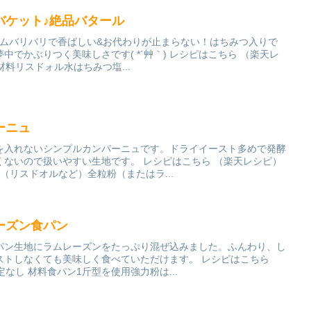
バケット♪絶品バタール
ラムバリバリで香ばしい&お代わりが止まらない！はちみつ入りで
でかぶりつく美味しさです( *´艸｀) レシピはこちら （楽天レ
 材料リスドォル水はちみつ塩...
ーニュ
を入れないシンプルカンパーニュです。ドライイースト多めで発酵
くないので扱いやすい生地です。 レシピはこちら （楽天レシピ）
（リスドオルなど）全粒粉（またはラ...
ーズン食パン
パン生地にラムレーズンをたっぷり混ぜ込みました。ふんわり、し
ストしなくても美味しく食べていただけます。 レシピはこちら
定なし 材料食パン1斤型を使用強力粉は...