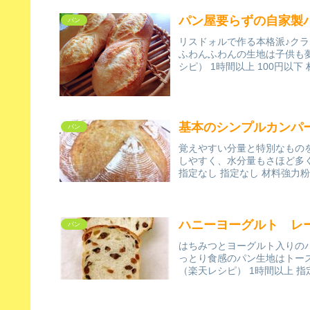
パン屋要らずの自家製
パン
リスドォルで作る本格派♪ク
ふわんふわんの生地は子供も夢中
シピ） 1時間以上 100円以下
基本のシンプルカンパ
パン
覚えやすい分量と特別なもの
しやすく、水分量もさほど多
指定なし 指定なし 材料強力粉
ハニーヨーグルト レ
パン
はちみつとヨーグルト入りの
っとり食感のパン生地はトー
（楽天レシピ） 1時間以上 指