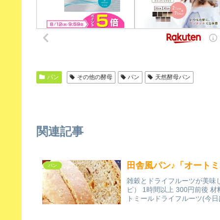
パン
その他の酵母
パン
天然酵母パン
関連記事
田舎風パン♪「オート
パン
雑穀とドライフルーツが美味しい
ピ） 1時間以上 300円前後
トミールドライフルーツ(今日は