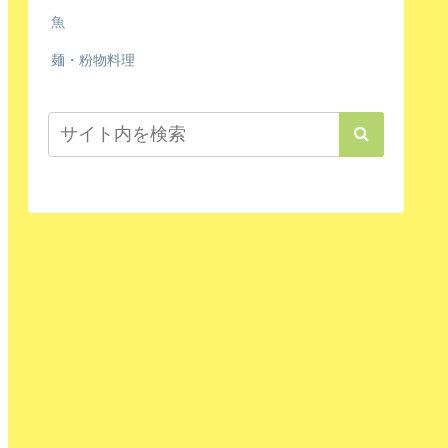
魚
麺・粉物料理