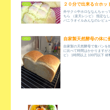
２０分で出来る☆ホッ
パン
外サク☆中ホロななんちゃってメ
ちら （楽天レシピ） 指定な
バニラオイルみんなのレビュ
自家製天然酵母の体に
パン
自家製の天然酵母で食パンを
に比べて時間はかかりますがと
ピ） 1時間以上 100円以下 