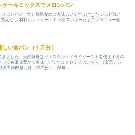
トケーキミックスでメロンパン
ロンパン（笑）簡単なのに美味しいですよ(*^_^*) レシピはこ
し 指定なし 材料ホットケーキミックスバターたまごグラニュー糖
ー
優しい食パン（１斤分）
焼きました。天然酵母はインスタントドライイーストを使用するの
っても風味豊かで美味しいですよ♫ レシピはこちら （楽天レシ
材料強力粉酵母元種（強力粉１：酵母...