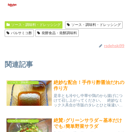
ソース・調味料・ドレッシング
ソース・調味料・ドレッシング
バルサミコ酢
発酵食品・発酵調味料
rsdehski99
関連記事
絶妙な配合！手作り酢醤油だれの
ソース・調味料・ドレッシング
作り方
是非とも冷やし中華や鶏のから揚げにつ
けて召し上がってください。 絶妙なミ
ックス具合が市販のタレとひと味違いま
す。 レシピはこちら （楽天レシピ） 5分
以内 100円以下 材料★醤油・酢★砂糖・
水★胡麻油★練りからし（お好みで）み
絶賛♪グリーンサラダ～基本だけ
ソース・調味料・ドレッシング
んなのレビュ...
でも♪簡単野菜サラダ