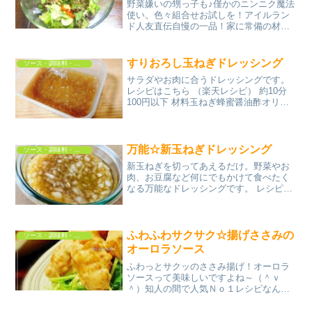
野菜嫌いの甥っ子も♪僅かのニンニク魔法
使い。色々組合せお試しを！アイルラン
ド人友直伝自慢の一品！家に常備の材料
だけでレストランより◎続絶賛編はチー
ズケーキ❤ レシピはこちら （楽天レシ
ピ） 5分以内 100円以下 材料レタス（グ
すりおろし玉ねぎドレッシング
ソース・調味料・ドレッシング
リーンレタス...
サラダやお肉に合うドレッシングです。
レシピはこちら （楽天レシピ） 約10分
100円以下 材料玉ねぎ蜂蜜醤油酢オリー
ブオイル塩、こしょうみんなのレビュー
万能☆新玉ねぎドレッシング
ソース・調味料・ドレッシング
新玉ねぎを切ってあえるだけ。野菜やお
肉、お豆腐など何にでもかけて食べたく
なる万能なドレッシングです。 レシピは
こちら （楽天レシピ） 5分以内 100円以
下 材料新玉ねぎ★しょうゆ★酒★みりん
★オリーブオイル★かんたん酢★レモン
汁★塩みんな...
ふわふわサクサク☆揚げささみの
ソース・調味料・ドレッシング
オーロラソース
ふわっとサクッのささみ揚げ！オーロラ
ソースって美味しいですよね～（＾ｖ
＾）知人の間で人気Ｎｏ１レシピなんで
すよ。（12／30レシピ一部修正） レシピ
はこちら （楽天レシピ） 指定なし 300円