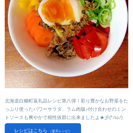
北海道白糠町返礼品レシピ第八弾！彩り豊かなお野菜をた
っぷり使ったパワーサラダ、ラム肉版♪付け合わせのミン
トソースも爽やかで相性抜群に出来ましたよ★彡(*ﾉωﾉ)
レシピはこちら
（楽天レシピ）