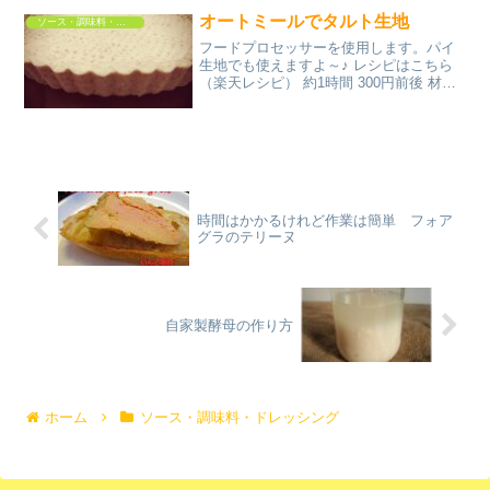
前後 材料鶏のささみ酒＜衣＞卵小麦粉片
オートミールでタルト生地
ソース・調味料・ドレッシング
栗粉ベーキ...
フードプロセッサーを使用します。パイ
生地でも使えますよ～♪ レシピはこちら
（楽天レシピ） 約1時間 300円前後 材料
★オートミール★粒アーモンド(無塩)★片
栗粉ココナッツオイル★塩★グラニュー
糖みんなのレビュー
時間はかかるけれど作業は簡単 フォア
グラのテリーヌ
自家製酵母の作り方
ホーム
ソース・調味料・ドレッシング