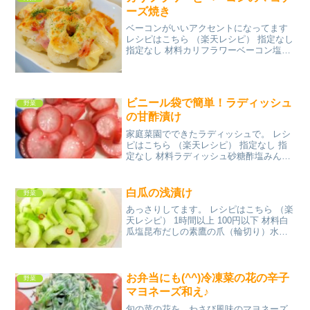
ーズ焼き
ベーコンがいいアクセントになってます
レシピはこちら （楽天レシピ） 指定なし
指定なし 材料カリフラワーベーコン塩・
こしょうマヨネーズとろけるチーズ粉パ
セリみんなのレビュー
ビニール袋で簡単！ラディッシュ
野菜
の甘酢漬け
家庭菜園でできたラディッシュで。 レシ
ピはこちら （楽天レシピ） 指定なし 指
定なし 材料ラディッシュ砂糖酢塩みんな
のレビュー
白瓜の浅漬け
野菜
あっさりしてます。 レシピはこちら （楽
天レシピ） 1時間以上 100円以下 材料白
瓜塩昆布だしの素鷹の爪（輪切り）水み
んなのレビュー
お弁当にも(^^)冷凍菜の花の辛子
野菜
マヨネーズ和え♪
旬の菜の花を、わさび風味のマヨネーズ