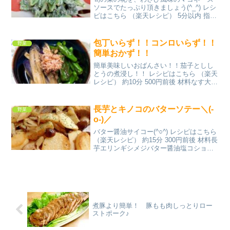
ソースでたっぷり頂きましょう(^_^) レシ
ピはこちら （楽天レシピ） 5分以内 指定
なし 材料冷凍菜の花○マヨネーズ○チュー
ブわさび、醤油○鶏ガラスープの素みんな
のレビュー
包丁いらず！！コンロいらず！！
野菜
簡単おかず！！
簡単美味しいおばんさい！！茄子としし
とうの煮浸し！！ レシピはこちら （楽天
レシピ） 約10分 500円前後 材料なす大し
しとう☆てんつゆ☆しょうがかつおぶし
みんなのレビュー
長芋とキノコのバターソテー＼(-
野菜
o-)／
バター醤油サイコー(^○^) レシピはこちら
（楽天レシピ） 約15分 300円前後 材料長
芋エリンギシメジバター醤油塩コショウ
パセリみんなのレビュー
煮豚より簡単！ 豚もも肉しっとりロー
ストポーク♪