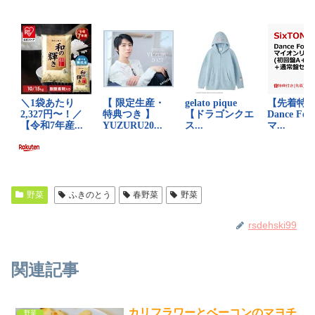
野菜
ふきのとう
春野菜
野菜
rsdehski99
関連記事
カリフラワーとベーコンのマヨチ
野菜