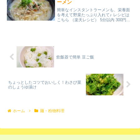
ーメン
簡単なインスタントラーメンも、栄養面
を考えて野菜たっぷり入れて♪ レシピは
こちら （楽天レシピ） 5分以内 300円前
後 材料インスタントラーメン（とんこ
つ）豚こま切れたまねぎにんじんほうれ
ん草（冷凍）もやし刻みネギ粗挽きコシ
ョーすりごまみ...
炊飯器で簡単 豆ご飯
ちょっとしたコツでおいしく！わさび菜
のしょうゆ漬け
ホーム
麺・粉物料理