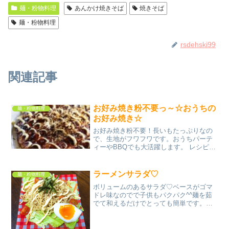
麺・粉物料理
あんかけ焼きそば
焼きそば
麺・粉物料理
rsdehski99
関連記事
お好み焼き粉不要っ～☆おうちの
麺・粉物料理
お好み焼き☆
お好み焼き粉不要！長いもたっぷりなの
で、生地がフワフワです。おうちパーテ
ィーやBBQでも大活躍します。 レシピは
こちら （楽天レシピ） 約30分 300円前後
材料小麦粉水卵かつおだし長いも（すり
おろし）きゃべつ（粗みじん切り）豚バ
ラーメンサラダ♡
麺・粉物料理
ラ肉お好...
ボリュームのあるサラダ♡ベースがゴマ
ドレ味なのでで子供もパクパク^^麺を茹
でて和えるだけでとっても簡単です。お
もてなしにも◎ レシピはこちら （楽天レ
シピ） 約15分 100円以下 材料中華麺(今
回は生麺使用)レタスなどお好みの野菜ゆ