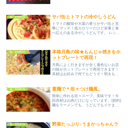
で卵☆...
サバ缶とトマトの冷やしうどん
麺・粉物料理
トマトの酸味や大葉の香りがサバ缶と見
事にマッチ！低カロリーだけど栄養と食
べ応えのある冷やしうどんです。 レシピ
はこちら （楽天レシピ） 約10分 300円前
後 材料うどんサバ水煮缶(汁含む)大葉ミ
ニトマトめんつゆ酢白ごま お好みで粗
挽き黒こ...
本格月島の味★もんじゃ焼きをホ
麺・粉物料理
ットプレートで再現！
月島によく行きますが全く遜色ないお店
の味がホットプレートで再現できます！
具材はお好みで何でもどうぞ！明太もち
チーズ、牛すじネギ、ベビースターな
ど。 レシピはこちら （楽天レシピ） 約
30分 500円前後 材料小麦粉ウスターソー
素麺で＊坦々つけ麺風。
麺・粉物料理
スあげたまキリ...
簡単に作れる坦々スープ。美味です！今
回具材はお肉だけになっています。(節約)
麺をラーメンでも、うどんでもイケます
(^.^)♪ レシピはこちら （楽天レシピ） 約
15分 500円前後 材料素麺鶏ひき肉＊調味
料豆板醤水味噌醤油鶏ガラスープの素...
野菜たっぷり♪うまかっちゃんラ
麺・粉物料理