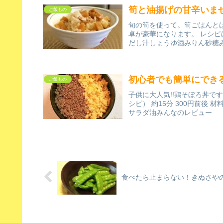
筍と油揚げの甘辛いま
ご飯もの
旬の筍を使って。筍ごはんと
卓が豪華になります。 レシピは
だし汁しょうゆ酒みりん砂糖
初心者でも簡単にできる
ご飯もの
子供に大人気!!鶏そぼろ丼で
シピ） 約15分 300円前
サラダ油みんなのレビュー
食べたら止まらない！きぬさや