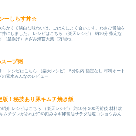
ルシーしらす丼☆
軟らかくて淡白な味わいは、ごはんによく合います。わさび醤油を
丼にしました。 レシピはこちら （楽天レシピ） 約10分 指定な
す（釜揚げ）きざみ海苔大葉（万能ね...
めスープ粥
！ レシピはこちら （楽天レシピ） 5分以内 指定なし 材料オート
プの素水みんなのレビュー
定版！秘技あり豚キムチ焼き飯
介 レシピはこちら （楽天レシピ） 約10分 300円前後 材料炊
キムチダレがあればOK)刻みネギ卵醤油サラダ油塩コショウみん