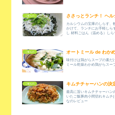
ささっとランチ！ ヘ
ご飯もの
カルシウムの宝庫のしらす、
かけて、ランチにお手軽しらす
し 材料ごはん（温める）しら
オートミール de わか
ご飯もの
味付けは鶏がらスープの素だけ
ミール乾燥わかめ鶏がらスー
キムチチャーハンの決
ご飯もの
最高に旨いキムチチャーハンの紹
いたご飯豚肉小間切れキムチ(
なのレビュー