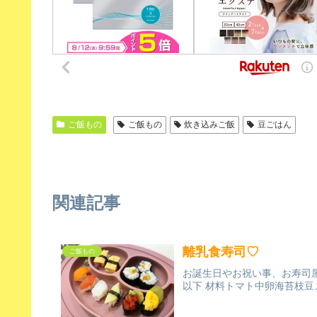
ご飯もの
ご飯もの
炊き込みご飯
豆ごはん
関連記事
離乳食寿司♡
ご飯もの
お誕生日やお祝い事、お寿司屋さ
以下 材料トマト中卵海苔枝