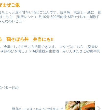
ぜまぜご飯
はちょっと違う甘辛い混ぜごはんです。焼き魚、煮魚と一緒に、食
こちら （楽天レシピ） 約10分 500円前後 材料たけのこ油揚げ
みんなのレビュー
 鶏そぼろ丼 弁当にも!!
す。冷凍にして弁当にも活用できます。 レシピはこちら （楽天レ
後 材料★鶏のひき肉しょうゆ砂糖粉末生姜酒・みりん★たまご砂糖牛乳
のバター炒め
野菜たっぷり♫あんかけ焼きそば