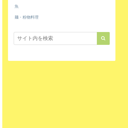
魚
麺・粉物料理